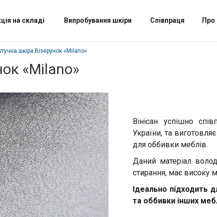
ція на складі
Випробування шкіри
Співпраця
Про
учна шкіра Візерунок «‎Milano»
ок «‎Milano»
Вінісан успішно сп
України, та виготовля
для оббивки меблів.
Даний матеріал волод
стирання, має високу м
Ідеально підходить дл
та оббивки інших меб