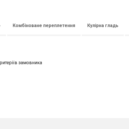
»
Комбіноване переплетення
Кулірна гладь
критеріїв замовника