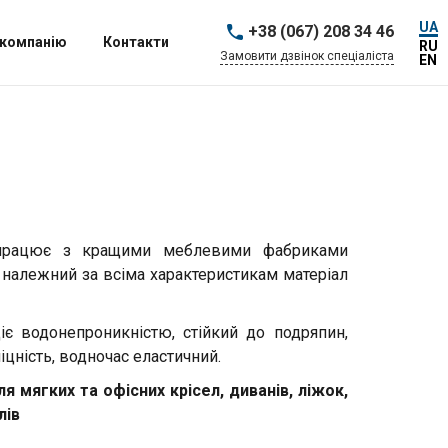
UA
+38 (067) 208 34 46
 компанію
Контакти
RU
Замовити дзвінок спеціаліста
EN
івпрацює з кращими меблевими фабриками
є належний за всіма характеристикам матеріал
іє водонепроникністю, стійкий до подряпин,
іцність, водночас еластичний.
я мягких та офісних крісел, диванів, ліжок,
лів