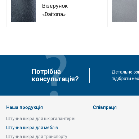
Візерунок
«‎Daitona»
Потрібна
Детально оз
консультація?
підібрати не
Наша продукція
Співпраця
Штучна шкіра для шкіргалантереї
Штучна шкіра для меблів
Штучна шкіра для транспорту