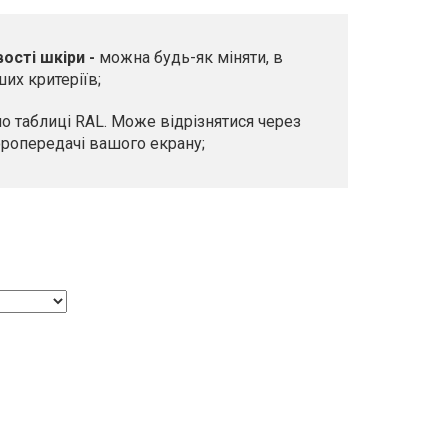
ості шкіри -
можна будь-як міняти, в
их критеріїв;
но таблиці RAL. Може відрізнятися через
оропередачі вашого екрану;