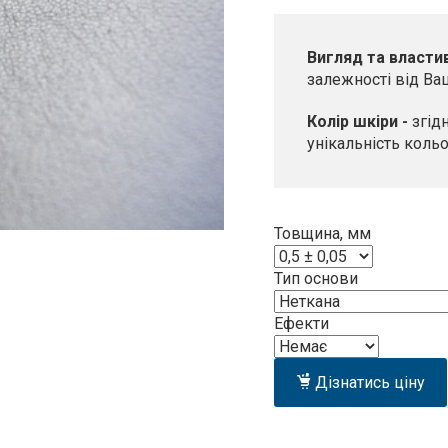
Вигляд та властив
залежності від Ваш
Колір шкіри -
згід
унікальність коль
Товщина, мм
Тип основи
Ефекти
Дізнатись ціну