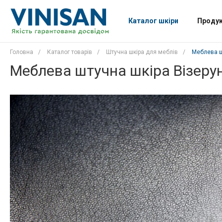
Каталог шкіри
Продук
Головна
/
Каталог товарів
/
Штучна шкіра для меблів
/
Меблева шт
Меблева штучна шкіра Візерун