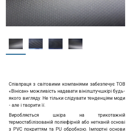
Співпраця з світовими компаніями забезпечує ТОВ
«Вінісан» можливість надавати вінілштучшкірі будь-
якого вигляду. Не тільки слідувати тенденціям моди
- але і творити її.
Виробляється шкіра на трикотажній
термостабілізованій поліефірній або нетканій основі
з PVC покриттям та PU обробкою. Імпортні основи