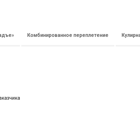
адъе»
Комбинированное переплетение
Кулирн
аказчика